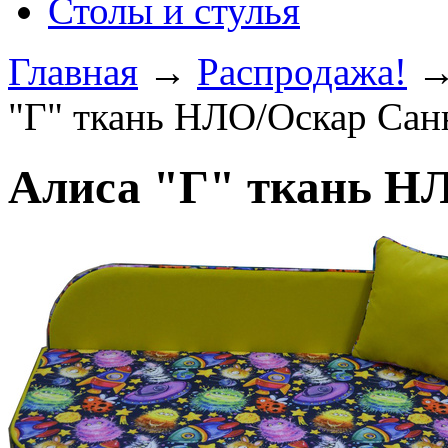
Столы и стулья
Главная
→
Распродажа!
"Г" ткань НЛО/Оскар Сан
Алиса "Г" ткань Н